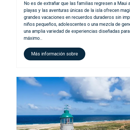
No es de extrañar que las familias regresen a Maui a
playas y las aventuras únicas de la isla ofrecen mag
grandes vacaciones en recuerdos duraderos sin impo
niños pequeños, adolescentes o una mezcla de gene
una amplia variedad de experiencias diseñadas para 
máximo...
M
Más información sobre
a
u
i
p
a
r
a
f
a
m