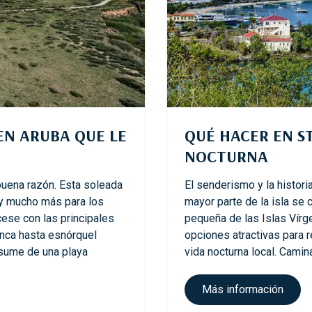
i
m
p
e
r
d
i
b
EN ARUBA QUE LE
QUÉ HACER EN ST
l
e
NOCTURNA
s
e
uena razón. Esta soleada
El senderismo y la histori
n
 y mucho más para los
mayor parte de la isla se
S
ícese con las principales
pequeña de las Islas Vírg
a
nca hasta esnórquel
opciones atractivas para r
n
sume de una playa
vida nocturna local. Camina
C
r
s
Más información
i
o