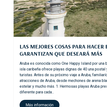
i
l
i
a
s
LAS MEJORES COSAS PARA HACER 
GARANTIZAN QUE DESEARÁ MÁS
Aruba es conocida como One Happy Island por una b
isla caribeña ofrece playas dignas de 40 una postal
turistas. Antes de su próximo viaje a Aruba, familiar
atracciones de Aruba, desde mechones de arena bla
estelar y mucho más. 1. Hermosas playas Aruba pre
diferente para cada...
L
Más información