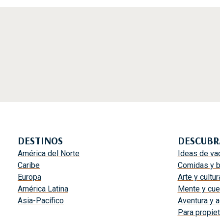
r
n
a
a
n
y
t
e
i
l
z
m
a
a
n
r
q
:
u
e
e
s
d
t
DESTINOS
DESCUBR
e
a
América del Norte
Ideas de va
s
s
Caribe
Comidas y 
e
s
Europa
Arte y cultur
a
o
América Latina
Mente y cue
r
n
Asia-Pacífico
Aventura y ac
á
l
Para propiet
m
a