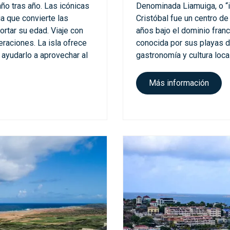
ño tras año. Las icónicas
Denominada Liamuiga, o “is
ia que convierte las
Cristóbal fue un centro d
rtar su edad. Viaje con
años bajo el dominio franc
raciones. La isla ofrece
conocida por sus playas d
ayudarlo a aprovechar al
gastronomía y cultura loca
A
Más información
t
r
a
c
c
i
o
n
e
s
8