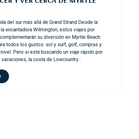
mida del sur más allá de Grand Strand Desde la
 la encantadora Wilmington, estos viajes por
s complementarán su diversión en Myrtle Beach.
ra todos los gustos: sol y surf, golf, compras y
nivel. Pero si está buscando un viaje rápido por
 vacaciones, la costa de Lowcountry...
t
e
o
d
o
l
o
q
u
e