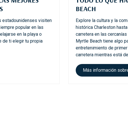
n
S
BEACH
:
a
s estadounidenses visiten
Explore la cultura y la co
r
iempre popular en las
histórica Charleston hasta
e
elajarse en la playa o
carretera en las cercanía
n
de ti elegir tu propia
Myrtle Beach tiene algo pa
a
entretenimiento de primer 
e
carretera mientras está de
s
e
Más información sobr
n
c
i
a
l
,
m
a