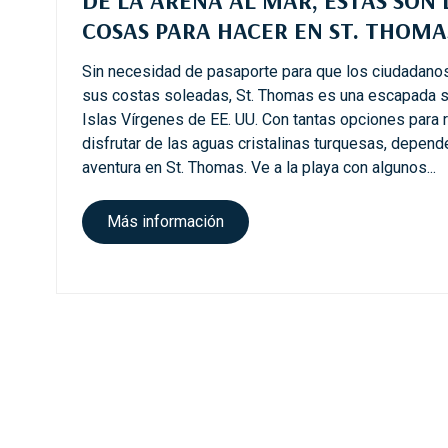
a
COSAS PARA HACER EN ST. THOMA
c
e
Sin necesidad de pasaporte para que los ciudadano
r
sus costas soleadas, St. Thomas es una escapada s
e
Islas Vírgenes de EE. UU. Con tantas opciones para r
n
disfrutar de las aguas cristalinas turquesas, depende 
A
aventura en St. Thomas. Ve a la playa con algunos...
r
u
s
Más información
b
o
a
b
q
r
u
e
e
l
l
a
e
a
g
r
a
e