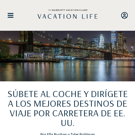
Saltar
al
contenido
SÚBETE AL COCHE Y DIRÍGETE
A LOS MEJORES DESTINOS DE
VIAJE POR CARRETERA DE EE.
UU.
Por Ella Buchan y Tyler Bohlman