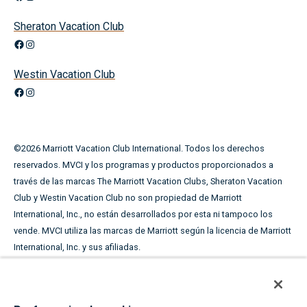
Sheraton Vacation Club
Facebook
Instagram
Westin Vacation Club
Facebook
Instagram
©
2026
Marriott Vacation Club International. Todos los derechos
reservados. MVCI y los programas y productos proporcionados a
través de las marcas The Marriott Vacation Clubs, Sheraton Vacation
Club y Westin Vacation Club no son propiedad de Marriott
International, Inc., no están desarrollados por esta ni tampoco los
vende. MVCI utiliza las marcas de Marriott según la licencia de Marriott
International, Inc. y sus afiliadas.
Este material publicitario se utiliza con el fin de solicitar la
venta de periodos de tiempo compartido.