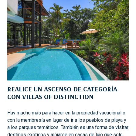
E
N
N
A
G
B
A
O
B
R
E
D
N
O
E
F
I
C
I
REALICE UN ASCENSO DE CATEGORÍA
O
CON VILLAS OF DISTINCTION
S
A
D
Hay mucho más para hacer en la propiedad vacacional o
I
con la membresía en lugar de ir a los pueblos de playa y
C
a los parques temáticos. También es una forma de visitar
I
destinos exóticos y alojarse en casas de lujo que solo