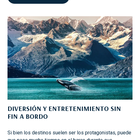
O
O
S
M
:
P
S
R
U
A
G
S
U
E
Í
X
A
C
P
L
A
U
R
S
A
I
U
V
N
DIVERSIÓN Y ENTRETENIMIENTO SIN
A
A
FIN A BORDO
S
N
E
A
N
Si bien los destinos suelen ser los protagonistas, puede
V
S