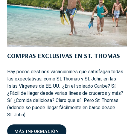
B
Á
S
I
C
O
S
COMPRAS EXCLUSIVAS EN ST. THOMAS
D
E
L
Hay pocos destinos vacacionales que satisfagan todas
O
las expectativas, como St. Thomas y St. John, en las
S
Islas Vírgenes de EE. UU. ¿En el soleado Caribe? Sí.
C
¿Fácil de llegar desde varias líneas de cruceros y más?
R
Sí. ¿Comida deliciosa? Claro que sí. Pero St. Thomas
U
(adonde se puede llegar fácilmente en barco desde
C
St. John)…
E
R
C
MÁS INFORMACIÓN