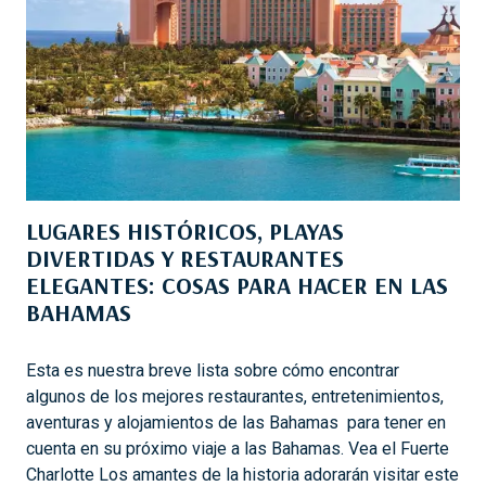
L
N
E
A
G
A
A
L
R
M
A
A
N
R
T
,
I
LUGARES HISTÓRICOS, PLAYAS
E
Z
DIVERTIDAS Y RESTAURANTES
S
A
ELEGANTES: COSAS PARA HACER EN LAS
T
N
BAHAMAS
A
Q
S
U
S
Esta es nuestra breve lista sobre cómo encontrar
E
O
algunos de los mejores restaurantes, entretenimientos,
D
N
aventuras y alojamientos de las Bahamas para tener en
E
L
cuenta en su próximo viaje a las Bahamas. Vea el Fuerte
S
A
Charlotte Los amantes de la historia adorarán visitar este
E