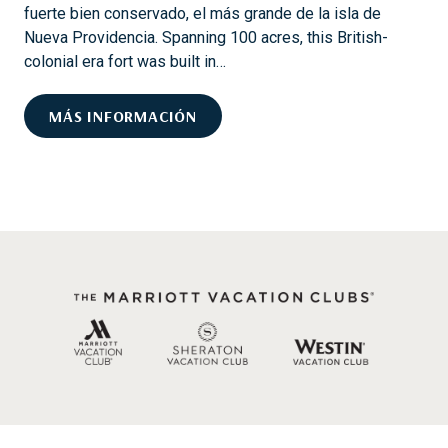
S
fuerte bien conservado, el más grande de la isla de
A
M
Nueva Providencia. Spanning 100 acres, this British-
R
E
colonial era fort was built in…
Á
J
M
O
L
MÁS INFORMACIÓN
Á
R
U
S
E
G
S
A
C
R
O
E
S
S
A
H
S
I
P
S
A
T
R
Ó
A
R
H
I
A