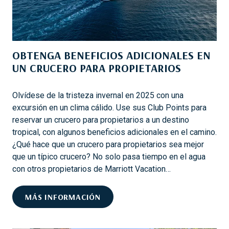
N
E
T
N
R
T
E
E
OBTENGA BENEFICIOS ADICIONALES EN
T
S
UN CRUCERO PARA PROPIETARIOS
E
1
N
0
I
Olvídese de la tristeza invernal en 2025 con una
1
M
excursión en un clima cálido. Use sus Club Points para
I
reservar un crucero para propietarios a un destino
E
tropical, con algunos beneficios adicionales en el camino.
N
¿Qué hace que un crucero para propietarios sea mejor
T
que un típico crucero? No solo pasa tiempo en el agua
O
con otros propietarios de Marriott Vacation…
S
I
O
MÁS INFORMACIÓN
N
B
F
T
I