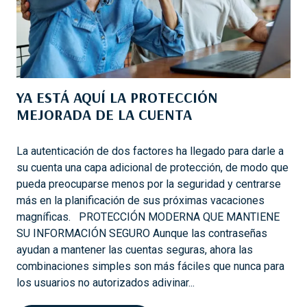
D
E
B
E
R
Í
YA ESTÁ AQUÍ LA PROTECCIÓN
A
MEJORADA DE LA CUENTA
M
O
S
La autenticación de dos factores ha llegado para darle a
T
su cuenta una capa adicional de protección, de modo que
R
pueda preocuparse menos por la seguridad y centrarse
A
más en la planificación de sus próximas vacaciones
T
magníficas. PROTECCIÓN MODERNA QUE MANTIENE
A
SU INFORMACIÓN SEGURO Aunque las contraseñas
R
ayudan a mantener las cuentas seguras, ahora las
E
combinaciones simples son más fáciles que nunca para
N
los usuarios no autorizados adivinar...
E