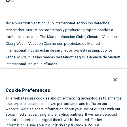
N
T
E
©
2026
Marriott Vacation Club International. Todos los derechos
S
reservados. MVCI y los programas y productos proporcionados a
:
través de las marcas The Marriott Vacation Clubs, Sheraton Vacation
C
Club y Westin Vacation Club no son propiedad de Marriott
O
International, Inc., no están desarrollados por esta ni tampoco los
S
vende. MVCI utiliza las marcas de Marriott según la licencia de Marriott
A
International, Inc. y sus afiliadas.
S
P
Este material publicitario se utiliza con el fin de solicitar la
A
venta de periodos de tiempo compartido.
R
Cookie Preferences
A
LOS NOMBRES Y DIRECCIONES ADQUIRIDOS SE UTILIZARÁN CON EL
This website uses cookies and other tracking technologies to enhance
H
FIN DE SOLICITAR LA VENTA DE PERIODOS DE TIEMPO COMPARTIDO.
user experience and to analyze performance and traffic on our
A
LOS TÉRMINOS COMPLETOS DE LA OFERTA ESTÁN EN UN PLAN DE
website. We also share information about your use of our site with our
C
OFERTA DISPONIBLE DEL PATROCINADOR.
social media, advertising and analytics partners. If we have detected
an opt-out preference signal then it will be honored. Further
E
information is available in our:
Privacy & Cookie Policy