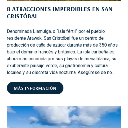
S
R
8 ATRACCIONES IMPERDIBLES EN SAN
O
A
CRISTÓBAL
D
P
E
R
C
Denominada Liamuiga, o “isla fértil” por el pueblo
O
A
residente Arawak, San Cristóbal fue un centro de
P
T
producción de caña de azúcar durante más de 350 años
I
E
bajo el dominio francés y británico. La isla caribeña es
E
G
ahora más conocida por sus playas de arena blanca, su
T
O
exuberante paisaje verde, su gastronomía y cultura
A
R
locales y su discreta vida nocturna. Asegúrese de no...
R
Í
I
A
8
MÁS INFORMACIÓN
O
C
A
S
O
T
N
R
V
A
I
C
L