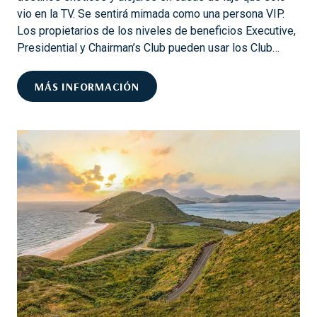
O
vio en la TV. Se sentirá mimada como una persona VIP.
N
Los propietarios de los niveles de beneficios Executive,
A
Presidential y Chairman’s Club pueden usar los Club…
L
E
R
MÁS INFORMACIÓN
S
E
E
A
N
L
U
I
N
C
C
E
R
U
U
N
C
A
E
S
R
C
O
E
P
N
A