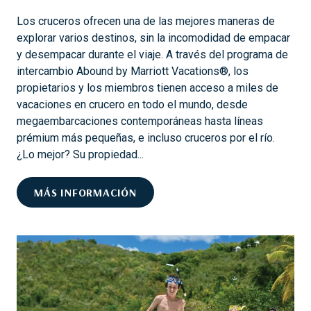
N
D
Los cruceros ofrecen una de las mejores maneras de
E
explorar varios destinos, sin la incomodidad de empacar
C
y desempacar durante el viaje. A través del programa de
U
intercambio Abound by Marriott Vacations®, los
E
propietarios y los miembros tienen acceso a miles de
N
vacaciones en crucero en todo el mundo, desde
T
megaembarcaciones contemporáneas hasta líneas
A
prémium más pequeñas, e incluso cruceros por el río.
S
¿Lo mejor? Su propiedad...
M
E
A
MÁS INFORMACIÓN
J
S
O
P
R
E
A
C
D
T
A
O
S