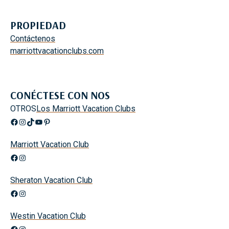
S
Y
PROPIEDAD
R
Contáctenos
E
marriottvacationclubs.com
S
T
A
U
CONÉCTESE CON NOS
R
OTROS
Los Marriott Vacation Clubs
A
Facebook
Instagram
TikTok
YouTube
Pinterest
N
T
Marriott Vacation Club
E
Facebook
Instagram
S
E
Sheraton Vacation Club
L
Facebook
Instagram
E
G
Westin Vacation Club
A
Facebook
Instagram