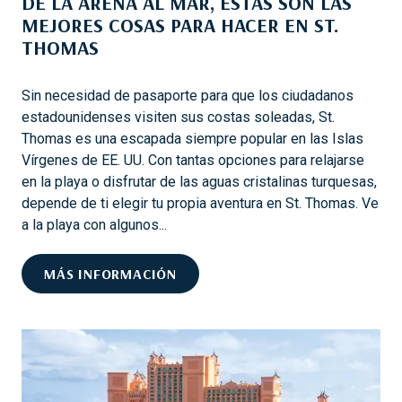
DE LA ARENA AL MAR, ESTAS SON LAS
P
MEJORES COSAS PARA HACER EN ST.
A
THOMAS
R
A
H
Sin necesidad de pasaporte para que los ciudadanos
A
estadounidenses visiten sus costas soleadas, St.
C
Thomas es una escapada siempre popular en las Islas
E
Vírgenes de EE. UU. Con tantas opciones para relajarse
R
en la playa o disfrutar de las aguas cristalinas turquesas,
E
depende de ti elegir tu propia aventura en St. Thomas. Ve
N
a la playa con algunos...
A
R
D
MÁS INFORMACIÓN
U
E
B
L
A
A
Q
A
U
R
E
E