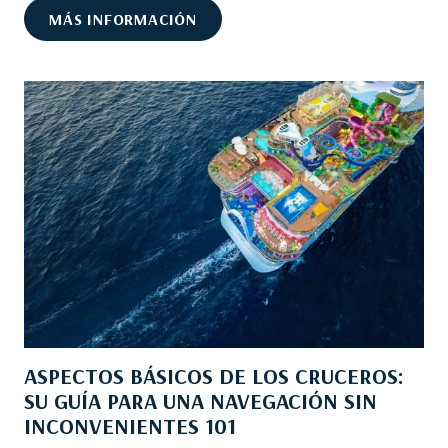
L
Y
MÁS INFORMACIÓN
F
A
U
L
T
L
U
E
R
G
O
Ó
?
L
A
P
R
O
T
E
C
ASPECTOS BÁSICOS DE LOS CRUCEROS:
C
SU GUÍA PARA UNA NAVEGACIÓN SIN
I
INCONVENIENTES 101
Ó