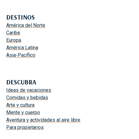
C
C
O
E
S
DESTINOS
R
,
América del Norte
E
P
Caribe
N
L
Europa
S
A
América Latina
T
Y
Asia-Pacífico
.
A
T
S
H
D
O
DESCUBRA
I
M
Ideas de vacaciones
V
A
Comidas y bebidas
E
S
Arte y cultura
R
Mente y cuerpo
T
Aventura y actividades al aire libre
I
Para propietarios
D
A