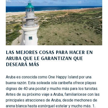
C
L
I
A
O
S
N
O
E
F
S
D
I
I
M
S
P
T
LAS MEJORES COSAS PARA HACER EN
E
I
ARUBA QUE LE GARANTIZAN QUE
R
N
DESEARÁ MÁS
D
C
I
T
B
Aruba es conocida como One Happy Island por una
I
L
buena razón. Esta soleada isla caribeña ofrece playas
O
E
dignas de 40 una postal y mucho más para los turistas.
N
S
Antes de su próximo viaje a Aruba, familiarícese con las
E
principales atracciones de Aruba, desde mechones de
N
arena blanca hasta esnórquel estelar y mucho más. 1.