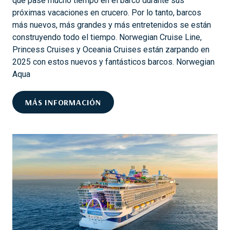
que pase mucho tiempo en el barco durante sus
E
T
próximas vacaciones en crucero. Por lo tanto, barcos
G
.
más nuevos, más grandes y más entretenidos se están
A
construyendo todo el tiempo. Norwegian Cruise Line,
C
T
Princess Cruises y Oceania Cruises están zarpando en
I
H
2025 con estos nuevos y fantásticos barcos. Norwegian
Ó
O
Aqua
N
M
S
A
D
MÁS INFORMACIÓN
I
S
I
N
V
I
E
N
R
C
S
O
I
N
Ó
V
N
E
Y
N
E
I