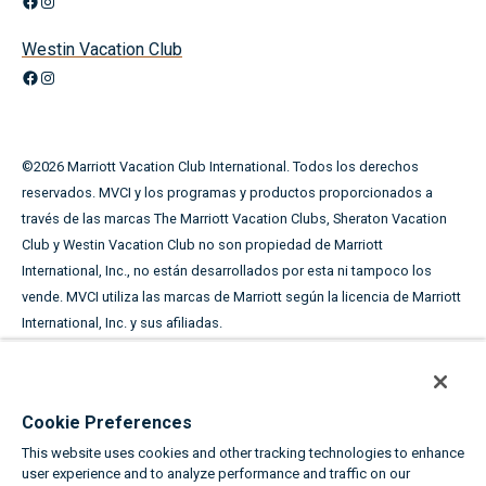
Facebook
Instagram
Westin Vacation Club
Facebook
Instagram
©
2026
Marriott Vacation Club International. Todos los derechos
reservados. MVCI y los programas y productos proporcionados a
través de las marcas The Marriott Vacation Clubs, Sheraton Vacation
Club y Westin Vacation Club no son propiedad de Marriott
International, Inc., no están desarrollados por esta ni tampoco los
vende. MVCI utiliza las marcas de Marriott según la licencia de Marriott
International, Inc. y sus afiliadas.
Este material publicitario se utiliza con el fin de solicitar la
venta de periodos de tiempo compartido.
Cookie Preferences
LOS NOMBRES Y DIRECCIONES ADQUIRIDOS SE UTILIZARÁN CON EL
This website uses cookies and other tracking technologies to enhance
FIN DE SOLICITAR LA VENTA DE PERIODOS DE TIEMPO COMPARTIDO.
user experience and to analyze performance and traffic on our