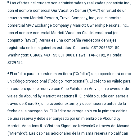
3
Las ofertas del crucero son administradas y realizadas por arrivia Inc.,
con el nombre comercial Our Vacation Center (“OVC”) en virtud de un
acuerdo con Marriott Resorts, Travel Company, Inc., con el nombre
comercial MVC Exchange Company y Marriott Ownership Resorts, Inc.,
con el nombre comercial Marriott Vacation Club International (en
conjunto, “MVCI”). Arrivia es una compañía vendedora de viajes
registrada en los siguientes estados: California: CST 2066521-50;
Washington: UBI602 443 155 001 0001; Hawái: TAR-5192, y Florida:
ST29452.
4
El crédito para excursiones en tierra (“Crédito”) se proporcionará como
un código promocional (“Código Promocional”). El crédito es válido para
un crucero que se reserve con Club Points con Arrivia, un proveedor de
viajes de Abound by Marriott Vacations®. El crédito puede canjearse a
través de Shore Ex, un proveedor externo, y debe hacerse antes de la
fecha de la navegación. El Crédito se otorga solo en la primera cabina
de una reserva y debe ser canjeado por un miembro de Abound by
Marriott Vacations® o Vistana Signature Network® a través de Abound
(“Miembro”). Las cabinas adicionales de la misma reserva no califican