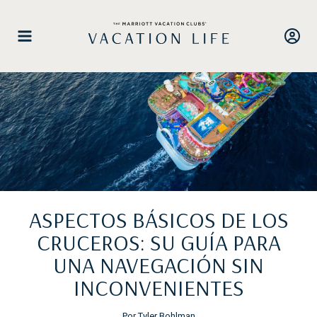
Saltar
al
contenido
ASPECTOS BÁSICOS DE LOS
CRUCEROS: SU GUÍA PARA
UNA NAVEGACIÓN SIN
INCONVENIENTES
Por Tyler Bohlman