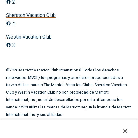
Facebook
Instagram
Sheraton Vacation Club
Facebook
Instagram
Westin Vacation Club
Facebook
Instagram
©
2026
Marriott Vacation Club International. Todos los derechos
reservados. MVCI y los programas y productos proporcionados a
través de las marcas The Marriott Vacation Clubs, Sheraton Vacation
Club y Westin Vacation Club no son propiedad de Marriott
International, Inc., no están desarrollados por esta ni tampoco los
vende. MVCI utiliza las marcas de Marriott según la licencia de Marriott
International, Inc. y sus afiliadas.
Este material publicitario se utiliza con el fin de solicitar la
venta de periodos de tiempo compartido.