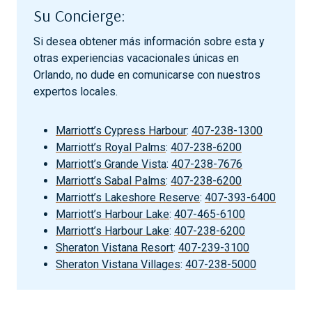
Su Concierge:
Si desea obtener más información sobre esta y
otras experiencias vacacionales únicas en
Orlando, no dude en comunicarse con nuestros
expertos locales.
Marriott’s Cypress Harbour
:
407-238-1300
Marriott’s Royal Palms
:
407-238-6200
Marriott’s Grande Vista
:
407-238-7676
Marriott’s Sabal Palms
:
407-238-6200
Marriott’s Lakeshore Reserve
:
407-393-6400
Marriott’s Harbour Lake
:
407-465-6100
Marriott’s Harbour Lake
:
407-238-6200
Sheraton Vistana Resort
:
407-239-3100
Sheraton Vistana Villages
:
407-238-5000