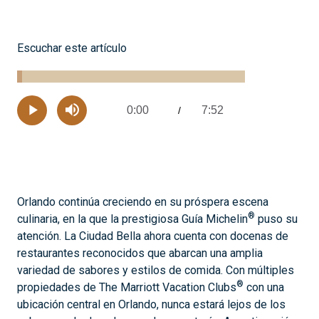
Escuchar este artículo
Loaded
:
2.08%
0:00
7:52
Current
/
Remaining
-
Play
Mute
Time
Time
Orlando continúa creciendo en su próspera escena
®
culinaria, en la que la prestigiosa Guía Michelin
puso su
atención. La Ciudad Bella ahora cuenta con docenas de
restaurantes reconocidos que abarcan una amplia
variedad de sabores y estilos de comida. Con múltiples
®
propiedades de The Marriott Vacation Clubs
con una
ubicación central en Orlando, nunca estará lejos de los