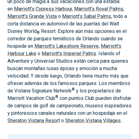
un poco de magia a sus vacaciones con una estadía
en
Marriott’s Cypress Harbour
,
Marriott’s Royal Palms
,
Marriott’s Grande Vista
o
Marriott’s Sabal Palms
, todo a
corta distancia en automóvil de las puertas del Walt
Disney World
Resort. Explore aún más opciones en el
®
corredor de parques temáticos de Orlando cuando se
hospede en
Marriott's Lakeshore Reserve
,
Marriott's
Harbour Lake
o
Marriott's Imperial Palms
. Islands of
Adventure y Universal Studios están cerca para quienes
buscan montañas rusas épicas y emoción a mucha
velocidad. Y desde luego, Orlando tiene mucho más que
ofrecer además de los famosos parques. Los miembros
®
de Vistana Signature Network
y los propietarios de
®
Marriott Vacation Club
con puntos Club pueden disfrutar
de campos de golf de campeonato, museos inspiradores
y pintorescos canales naturales con un hospedaje en el
Sheraton Vistana Resort
o
Sheraton Vistana Villages
.