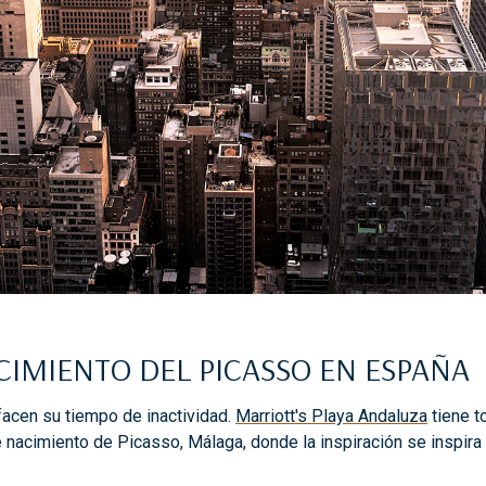
ACIMIENTO DEL PICASSO EN ESPAÑA
acen su tiempo de inactividad.
Marriott's Playa Andaluza
tiene t
e nacimiento de Picasso, Málaga, donde la inspiración se inspira