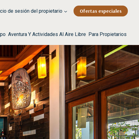
Ofertas especiales
cio de sesión del propietario
rpo
Aventura Y Actividades Al Aire Libre
Para Propietarios