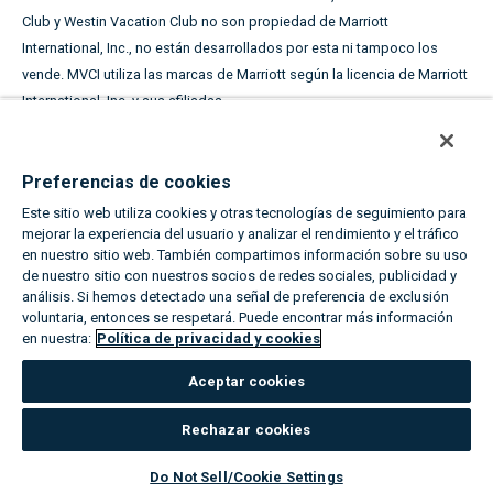
Club y Westin Vacation Club no son propiedad de Marriott
International, Inc., no están desarrollados por esta ni tampoco los
vende. MVCI utiliza las marcas de Marriott según la licencia de Marriott
International, Inc. y sus afiliadas.
Este material publicitario se utiliza con el fin de solicitar la
venta de periodos de tiempo compartido.
Preferencias de cookies
Este sitio web utiliza cookies y otras tecnologías de seguimiento para
LOS NOMBRES Y DIRECCIONES ADQUIRIDOS SE UTILIZARÁN CON EL
mejorar la experiencia del usuario y analizar el rendimiento y el tráfico
FIN DE SOLICITAR LA VENTA DE PERIODOS DE TIEMPO COMPARTIDO.
en nuestro sitio web. También compartimos información sobre su uso
LOS TÉRMINOS COMPLETOS DE LA OFERTA ESTÁN EN UN PLAN DE
de nuestro sitio con nuestros socios de redes sociales, publicidad y
OFERTA DISPONIBLE DEL PATROCINADOR.
análisis. Si hemos detectado una señal de preferencia de exclusión
voluntaria, entonces se respetará. Puede encontrar más información
en nuestra:
Política de privacidad y cookies
Igualdad de oportunidades de vivienda
Aceptar cookies
Sobre The Marriott Vacation Clubs
|
Política de privacidad y cookies
|
Configuración de cookies
|
No vender/compartir
|
Términos de uso
|
Rechazar cookies
Avisos legales y del estado
Do Not Sell/Cookie Settings