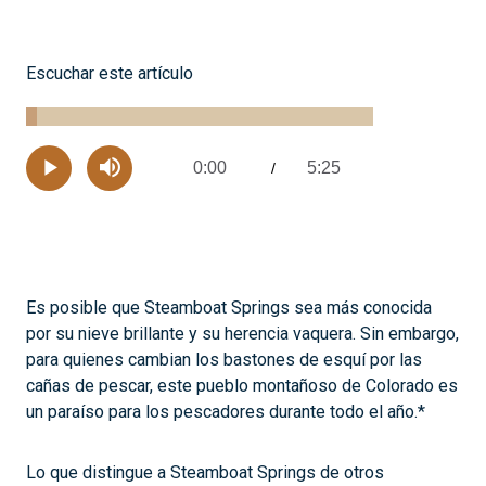
Escuchar este artículo
Loaded
:
3.02%
0:00
5:25
Current
/
Remaining
-
Play
Mute
Time
Time
Es posible que Steamboat Springs sea más conocida
por su nieve brillante y su herencia vaquera. Sin embargo,
para quienes cambian los bastones de esquí por las
cañas de pescar, este pueblo montañoso de Colorado es
un paraíso para los pescadores durante todo el año.*
Lo que distingue a Steamboat Springs de otros