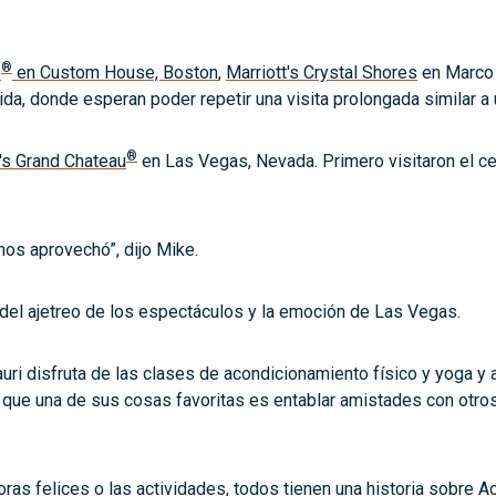
®
b
en Custom House, Boston
,
Marriott's Crystal Shores
en Marco 
a, donde esperan poder repetir una visita prolongada similar a u
®
t's Grand Chateau
en Las Vegas, Nevada. Primero visitaron el cen
nos aprovechó”, dijo Mike.
s del ajetreo de los espectáculos y la emoción de Las Vegas.
uri disfruta de las clases de acondicionamiento físico y yoga y 
o que una de sus cosas favoritas es entablar amistades con otro
as felices o las actividades, todos tienen una historia sobre Ace