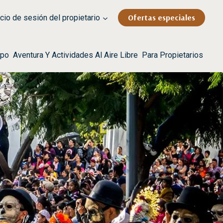
Ofertas especiales
cio de sesión del propietario
rpo
Aventura Y Actividades Al Aire Libre
Para Propietarios