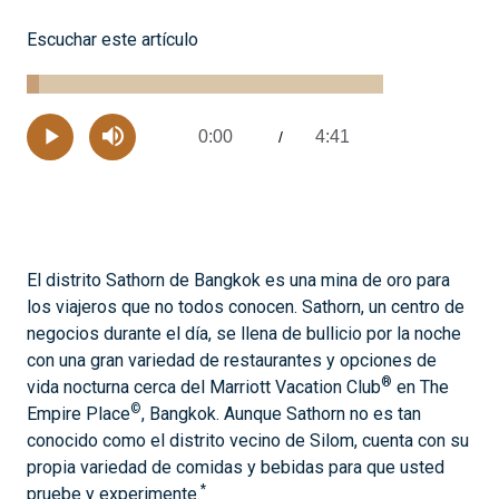
Escuchar este artículo
Loaded
:
3.48%
0:00
4:41
Current
/
Remaining
-
Play
Mute
Time
Time
El distrito Sathorn de Bangkok es una mina de oro para
los viajeros que no todos conocen. Sathorn, un centro de
negocios durante el día, se llena de bullicio por la noche
con una gran variedad de restaurantes y opciones de
®
vida nocturna cerca del Marriott Vacation Club
en The
©
Empire Place
, Bangkok. Aunque Sathorn no es tan
conocido como el distrito vecino de Silom, cuenta con su
propia variedad de comidas y bebidas para que usted
*
pruebe y experimente.