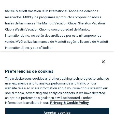
©
2026
Marriott Vacation Club International. Todos los derechos
reservados. MVCI y los programas y productos proporcionados a
través de las marcas The Marriott Vacation Clubs, Sheraton Vacation
Club y Westin Vacation Club no son propiedad de Marriott
International, Inc., no están desarrollados por esta ni tampoco los
vende. MVCI utiliza las marcas de Marriott según la licencia de Marriott
International, Inc. y sus afiliadas.
Este material publicitario se utiliza con el fin de solicitar la
venta de periodos de tiempo compartido.
Preferencias de cookies
LOS NOMBRES Y DIRECCIONES ADQUIRIDOS SE UTILIZARÁN CON EL
This website uses cookies and other tracking technologies to enhance
FIN DE SOLICITAR LA VENTA DE PERIODOS DE TIEMPO COMPARTIDO.
user experience and to analyze performance and traffic on our
LOS TÉRMINOS COMPLETOS DE LA OFERTA ESTÁN EN UN PLAN DE
website. We also share information about your use of our site with our
OFERTA DISPONIBLE DEL PATROCINADOR.
social media, advertising and analytics partners. If we have detected
an opt-out preference signal then it will be honored. Further
information is available in our:
Privacy & Cookie Policy
Igualdad de oportunidades de vivienda
Aceptar cookies